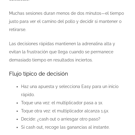
Muchas sesiones duran menos de dos minutos—el tiempo
justo para ver el camino del pollo y decidir si mantener o
retirarse.
Las decisiones rápidas mantienen la adrenalina alta y
evitan la frustración que llega cuando se permanece
demasiado tiempo en resultados inciertos.
Flujo típico de decisión
Haz una apuesta y selecciona Easy para un inicio
rápido.
Toque una vez: el multiplicador pasa a 1x.
Toque otra vez: el multiplicador alcanza 1.5x.
Decide: ¿cash out o arriesgar otro paso?
Si cash out, recoge las ganancias al instante.