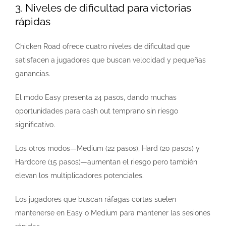
3. Niveles de dificultad para victorias
rápidas
Chicken Road ofrece cuatro niveles de dificultad que
satisfacen a jugadores que buscan velocidad y pequeñas
ganancias.
El modo Easy presenta 24 pasos, dando muchas
oportunidades para cash out temprano sin riesgo
significativo.
Los otros modos—Medium (22 pasos), Hard (20 pasos) y
Hardcore (15 pasos)—aumentan el riesgo pero también
elevan los multiplicadores potenciales.
Los jugadores que buscan ráfagas cortas suelen
mantenerse en Easy o Medium para mantener las sesiones