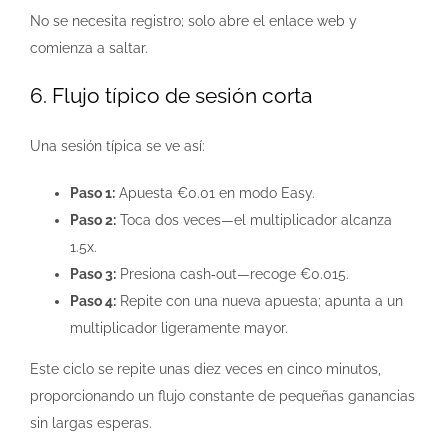
No se necesita registro; solo abre el enlace web y
comienza a saltar.
6. Flujo típico de sesión corta
Una sesión típica se ve así:
Paso 1:
Apuesta €0.01 en modo Easy.
Paso 2:
Toca dos veces—el multiplicador alcanza
1.5x.
Paso 3:
Presiona cash‑out—recoge €0.015.
Paso 4:
Repite con una nueva apuesta; apunta a un
multiplicador ligeramente mayor.
Este ciclo se repite unas diez veces en cinco minutos,
proporcionando un flujo constante de pequeñas ganancias
sin largas esperas.