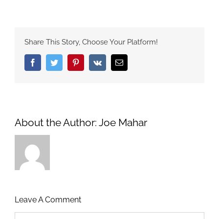
Share This Story, Choose Your Platform!
Facebook
Twitter
Pinterest
Vk
Email
About the Author:
Joe Mahar
Leave A Comment
Comment