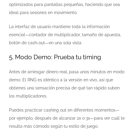
optimizados para pantallas pequeñas, haciendo que sea
ideal para sesiones en movimiento.
La interfaz de usuario mantiene toda la información
esencial—contador de multiplicador, tamaño de apuesta,
botón de cash‑out—en una sola vista.
5. Modo Demo: Prueba tu timing
Antes de arriesgar dinero real, pasa unos minutos en modo
demo. El RNG es idéntico a la versión en vivo, así que
obtienes una sensación precisa de qué tan rápido suben
los multiplicadores.
Puedes practicar cashing out en diferentes momentos—
por ejemplo, después de alcanzar 2x o 3x—para ver cuál te
resulta más cómodo según tu estilo de juego.