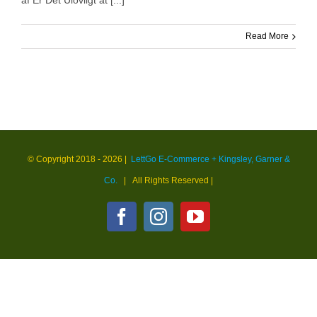
af Er Det Ulovligt at [...]
Read More
© Copyright 2018 -
2026 |
LettGo E-Commerce + Kingsley, Garner &
Co.
| All Rights Reserved
|
Facebook
Instagram
YouTube