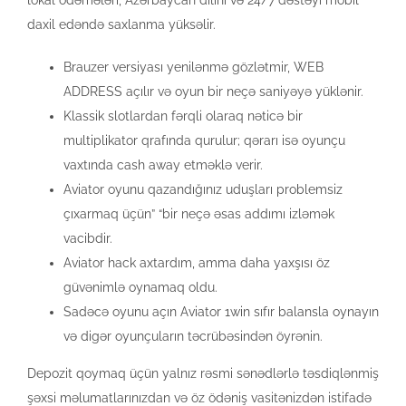
daxil edəndə saxlanma yüksəlir.
Brauzer versiyası yenilənmə gözlətmir, WEB
ADDRESS açılır və oyun bir neçə saniyəyə yüklənir.
Klassik slotlardan fərqli olaraq nəticə bir
multiplikator qrafında qurulur; qərarı isə oyunçu
vaxtında cash away etməklə verir.
Aviator oyunu qazandığınız uduşları problemsiz
çıxarmaq üçün” “bir neçə əsas addımı izləmək
vacibdir.
Aviator hack axtardım, amma daha yaxşısı öz
güvənimlə oynamaq oldu.
Sadəcə oyunu açın Aviator 1win sıfır balansla oynayın
və digər oyunçuların təcrübəsindən öyrənin.
Depozit qoymaq üçün yalnız rəsmi sənədlərlə təsdiqlənmiş
şəxsi məlumatlarınızdan və öz ödəniş vasitənizdən istifadə