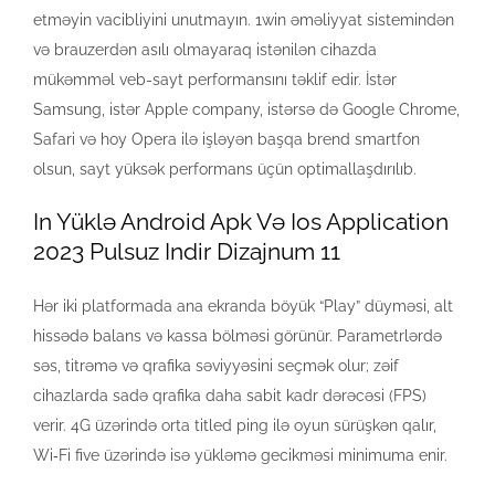
etməyin vacibliyini unutmayın. 1win əməliyyat sistemindən
və brauzerdən asılı olmayaraq istənilən cihazda
mükəmməl veb-sayt performansını təklif edir. İstər
Samsung, istər Apple company, istərsə də Google Chrome,
Safari və hoy Opera ilə işləyən başqa brend smartfon
olsun, sayt yüksək performans üçün optimallaşdırılıb.
In Yüklə Android Apk Və Ios Application
2023 Pulsuz Indir Dizajnum 11
Hər iki platformada ana ekranda böyük “Play” düyməsi, alt
hissədə balans və kassa bölməsi görünür. Parametrlərdə
səs, titrəmə və qrafika səviyyəsini seçmək olur; zəif
cihazlarda sadə qrafika daha sabit kadr dərəcəsi (FPS)
verir. 4G üzərində orta titled ping ilə oyun sürüşkən qalır,
Wi‑Fi five üzərində isə yükləmə gecikməsi minimuma enir.