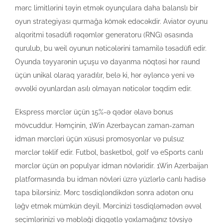
mərc limitlərini təyin etmək oyunçulara daha balanslı bir
oyun strategiyası qurmağa kömək edəcəkdir. Aviator oyunu
alqoritmi təsadüfi rəqəmlər generatoru (RNG) əsasında
qurulub, bu weil oyunun nəticələrini tamamilə təsadüfi edir.
Oyunda təyyarənin uçuşu və dayanma nöqtəsi hər raund
üçün unikal olaraq yaradılır, belə ki, hər əyləncə yeni və
əvvəlki oyunlardan asılı olmayan nəticələr təqdim edir.
Ekspress mərclər üçün 15%-ə qədər əlavə bonus
mövcuddur. Həmçinin, 1Win Azerbaycan zaman-zaman
idman mərcləri üçün xüsusi promosyonlar və pulsuz
mərclər təklif edir. Futbol, basketbol, golf və eSports canlı
mərclər üçün ən populyar idman növləridir. 1Win Azerbaijan
platformasında bu idman növləri üzrə yüzlərlə canlı hadisə
tapa bilərsiniz. Mərc təsdiqləndikdən sonra adətən onu
ləğv etmək mümkün deyil. Mərcinizi təsdiqləmədən əvvəl
seçimlərinizi və məbləği diqqətlə yoxlamağınız tövsiyə