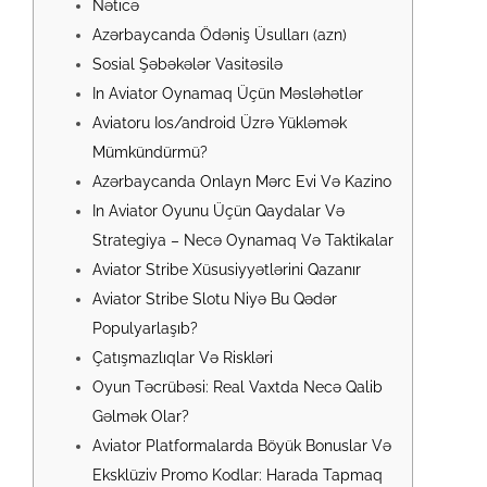
Nəticə
Azərbaycanda Ödəniş Üsulları (azn)
Sosial Şəbəkələr Vasitəsilə
In Aviator Oynamaq Üçün Məsləhətlər
Aviatoru Ios/android Üzrə Yükləmək
Mümkündürmü?
Azərbaycanda Onlayn Mərc Evi Və Kazino
In Aviator Oyunu Üçün Qaydalar Və
Strategiya – Necə Oynamaq Və Taktikalar
Aviator Stribe Xüsusiyyətlərini Qazanır
Aviator Stribe Slotu Niyə Bu Qədər
Populyarlaşıb?
Çatışmazlıqlar Və Riskləri
Oyun Təcrübəsi: Real Vaxtda Necə Qalib
Gəlmək Olar?
Aviator Platformalarda Böyük Bonuslar Və
Eksklüziv Promo Kodlar: Harada Tapmaq