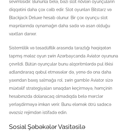
sevimlisidir. Bununla belə, bəzi slot növləri oyunçuların
diqqətini daha çox cəlb edir. Slot oyunları Bitstarz və
Blackjack Deluxe hesab olunur. Bir çox oyunçu slot
maşınlarında oynamağın daha sadə və asan olduğu
vaxtları darıxır.
Sistemlilik və təsadüfilik arasında tarazlığı həqiqətən
tapmış mələz oyun 1win Azərbaycanda Aviator oyununa
çevrildi. Bütün oyunçular bunu alqoritmlərdə pul itkisi
adlandıraraq qəbul etməsələr də, yenə də ona daha
yaxından baxış salmağa rol. 1win gamble Aviator sizə
müxtəlif strategiyaları sınaqdan keçirməyə, həmçinin
hesabınızda dolanacaq olmadıqda belə mərclər
yerləşdirməyə imkan verir. Bunu eləmək ötrü sadəcə
əvəzsiz rejimdən istifadə edin.
Sosial Şəbəkələr Vasitəsilə