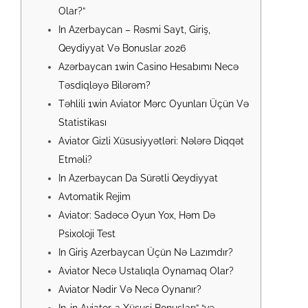
Olar?”
In Azerbaycan – Rəsmi Sayt, Giriş,
Qeydiyyat Və Bonuslar 2026
Azərbaycan 1win Casino Hesabımı Necə
Təsdiqləyə Bilərəm?
Təhlili 1win Aviator Mərc Oyunları Üçün Və
Statistikası
Aviator Gizli Xüsusiyyətləri: Nələrə Diqqət
Etməli?
In Azerbaycan Da Sürətli Qeydiyyat
Avtomatik Rejim
Aviator: Sadəcə Oyun Yox, Həm Də
Psixoloji Test
In Giriş Azerbaycan Üçün Nə Lazımdır?
Aviator Necə Ustalıqla Oynamaq Olar?
Aviator Nədir Və Necə Oynanır?
In-in Aviator-a Xüsusi Bonusları” “və