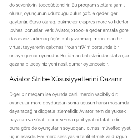
də sevənlərini təəccübləndirir. Bu proqram slotlara şamil
olunur, oyunçunun uduzduğu pulun 30%-ə qədəri geri
qaytarılır. Əlavə olaraq, bukmeker ekspres mərc və liderlər
lövhəsi bonusları verir. Aviator, x1000-ə qədər əmsala görə
dərəcənizi artırmaq üçün pul qazanmaq imkanı olan bir
virtual təyyarənin qalxması” “olan “1Win” portalında bir
onlayn qumar oyunudur. Bu, idman bahislərindən daha çox
qazana biləcəyiniz yeni nəsil qumar əyləncəsidir.
Aviator Stribe Xüsusiyyətlərini Qazanır
Digər bir məqam isə oyunda canlı mərcin vacibliyidir;
oyunçular mərc qoyduqdan sonra uçuşun hansı məqamda
dayanacağını diqqətlə izləməlidir. Aviator həm də yüksək
həyəcan və sürətli qərar vermə qabiliyyətini tələb edir,
buna görə də oyunçuların soyuqqanlı olması müvəffəqiyyət
üçün əsasdır. Hər mərc sessiyasını təhlil etmək və düzgün