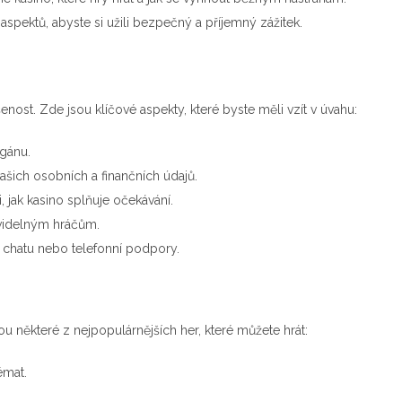
aspektů, abyste si užili bezpečný a příjemný zážitek.
ušenost. Zde jsou klíčové aspekty, které byste měli vzít v úvahu:
rgánu.
ašich osobních a finančních údajů.
, jak kasino splňuje očekávání.
avidelným hráčům.
 chatu nebo telefonní podpory.
sou některé z nejpopulárnějších her, které můžete hrát:
émat.