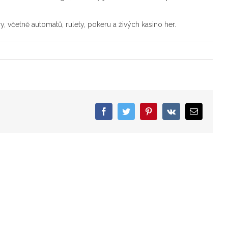
, včetně automatů, rulety, pokeru a živých kasino her.
Facebook
Twitter
Pinterest
Vk
Email