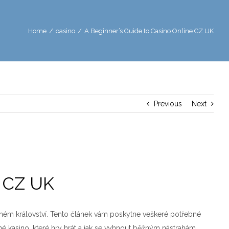
Home
/
casino
/
A Beginner’s Guide to Casino Online CZ UK
Previous
Next
e CZ UK
pojeném království. Tento článek vám poskytne veškeré potřebné
vné kasino, které hry hrát a jak se vyhnout běžným nástrahám.