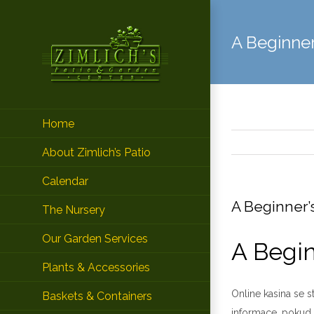
Skip
to
A Beginner
content
Home
About Zimlich’s Patio
Calendar
A Beginner’
The Nursery
Our Garden Services
A Begin
Plants & Accessories
Online kasina se s
Baskets & Containers
informace, pokud c