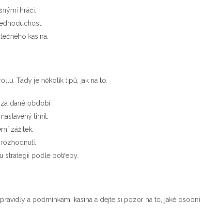
šnými hráči.
 jednoduchost.
utečného kasina.
lu. Tady je několik tipů, jak na to:
 za dané období.
nastavený limit.
ní zážitek.
 rozhodnutí.
 strategii podle potřeby.
 pravidly a podmínkami kasina a dejte si pozor na to, jaké osobní