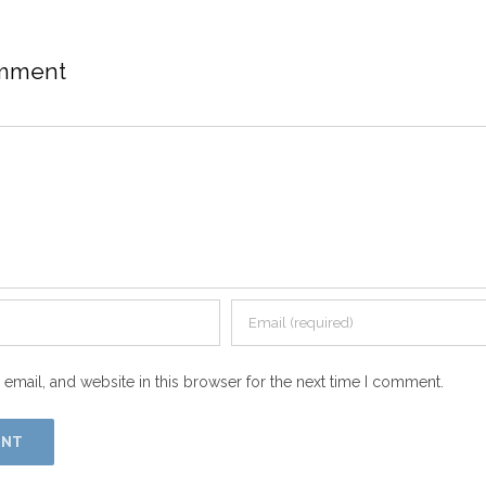
omment
email, and website in this browser for the next time I comment.