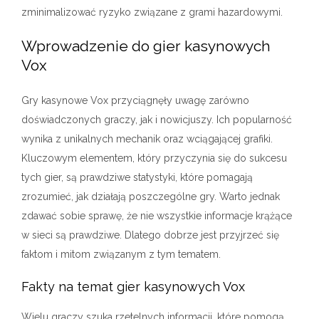
zminimalizować ryzyko związane z grami hazardowymi.
Wprowadzenie do gier kasynowych
Vox
Gry kasynowe Vox przyciągnęły uwagę zarówno
doświadczonych graczy, jak i nowicjuszy. Ich popularność
wynika z unikalnych mechanik oraz wciągającej grafiki.
Kluczowym elementem, który przyczynia się do sukcesu
tych gier, są prawdziwe statystyki, które pomagają
zrozumieć, jak działają poszczególne gry. Warto jednak
zdawać sobie sprawę, że nie wszystkie informacje krążące
w sieci są prawdziwe. Dlatego dobrze jest przyjrzeć się
faktom i mitom związanym z tym tematem.
Fakty na temat gier kasynowych Vox
Wielu graczy szuka rzetelnych informacji, które pomogą