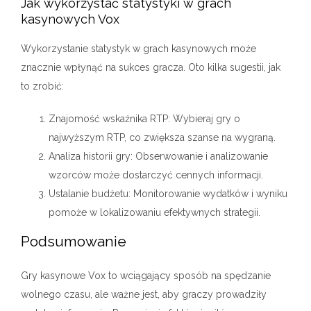
Jak wykorzystać statystyki w grach
kasynowych Vox
Wykorzystanie statystyk w grach kasynowych może
znacznie wpłynąć na sukces gracza. Oto kilka sugestii, jak
to zrobić:
Znajomość wskaźnika RTP: Wybieraj gry o
najwyższym RTP, co zwiększa szanse na wygraną.
Analiza historii gry: Obserwowanie i analizowanie
wzorców może dostarczyć cennych informacji.
Ustalanie budżetu: Monitorowanie wydatków i wyniku
pomoże w lokalizowaniu efektywnych strategii.
Podsumowanie
Gry kasynowe Vox to wciągający sposób na spędzanie
wolnego czasu, ale ważne jest, aby graczy prowadziły