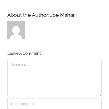
About the Author:
Joe Mahar
Leave A Comment
Comment