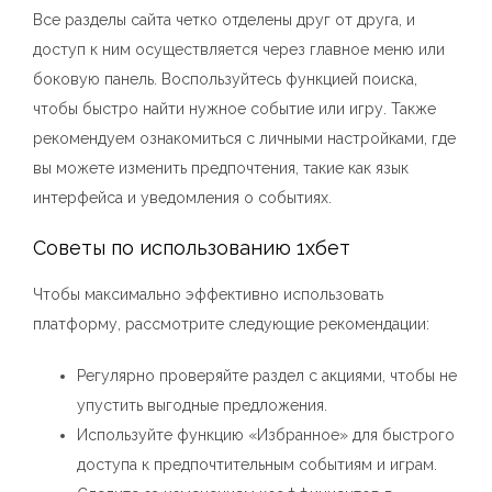
Все разделы сайта четко отделены друг от друга, и
доступ к ним осуществляется через главное меню или
боковую панель. Воспользуйтесь функцией поиска,
чтобы быстро найти нужное событие или игру. Также
рекомендуем ознакомиться с личными настройками, где
вы можете изменить предпочтения, такие как язык
интерфейса и уведомления о событиях.
Советы по использованию 1хбет
Чтобы максимально эффективно использовать
платформу, рассмотрите следующие рекомендации:
Регулярно проверяйте раздел с акциями, чтобы не
упустить выгодные предложения.
Используйте функцию «Избранное» для быстрого
доступа к предпочтительным событиям и играм.