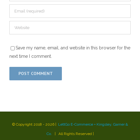
Save my name, email, and website in this browser for the
next time I comment.
© Copyright 2018 -
2026 |
LettGo E-Commerce + Kingsley, Garner &
Co.
| All Rights Reserved
|