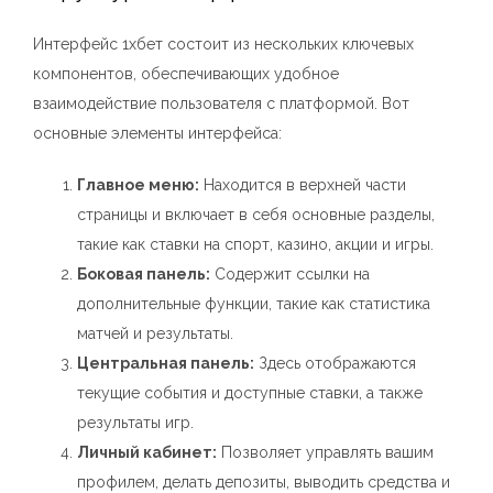
Интерфейс 1хбет состоит из нескольких ключевых
компонентов, обеспечивающих удобное
взаимодействие пользователя с платформой. Вот
основные элементы интерфейса:
Главное меню:
Находится в верхней части
страницы и включает в себя основные разделы,
такие как ставки на спорт, казино, акции и игры.
Боковая панель:
Содержит ссылки на
дополнительные функции, такие как статистика
матчей и результаты.
Центральная панель:
Здесь отображаются
текущие события и доступные ставки, а также
результаты игр.
Личный кабинет:
Позволяет управлять вашим
профилем, делать депозиты, выводить средства и