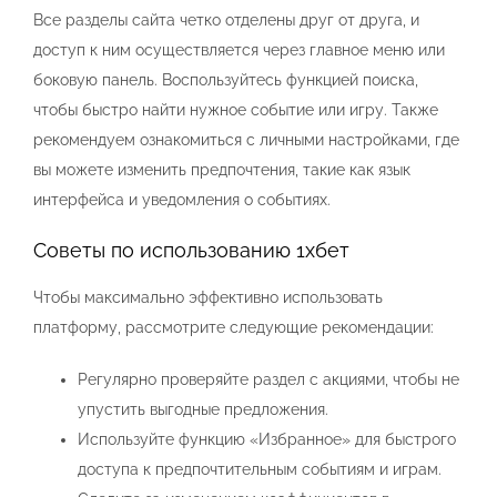
Все разделы сайта четко отделены друг от друга, и
доступ к ним осуществляется через главное меню или
боковую панель. Воспользуйтесь функцией поиска,
чтобы быстро найти нужное событие или игру. Также
рекомендуем ознакомиться с личными настройками, где
вы можете изменить предпочтения, такие как язык
интерфейса и уведомления о событиях.
Советы по использованию 1хбет
Чтобы максимально эффективно использовать
платформу, рассмотрите следующие рекомендации:
Регулярно проверяйте раздел с акциями, чтобы не
упустить выгодные предложения.
Используйте функцию «Избранное» для быстрого
доступа к предпочтительным событиям и играм.