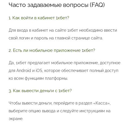
Часто задаваемые вопросы (FAQ)
1. Как войти в кабинет 1хбет?
Для входа в кабинет на сайте 1хбет необходимо ввести
свой логин и пароль на главной странице сайта.
2. Есть ли мобильное приложение 1хбет?
Да, 1хбет предлагает мобильное приложение, доступное
для Android и iOS, которое обеспечивает полный доступ
ко всем функциям платформы.
3. Как вывести деньги с 1хбет?
Чтобы вывести деньги, перейдите в раздел «Касса»,
выберите опцию вывода и следуйте инструкциям на
экране.