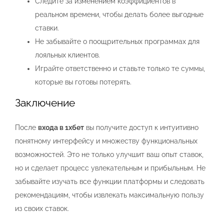
Следите за изменением коэффициентов в
реальном времени, чтобы делать более выгодные
ставки.
Не забывайте о поощрительных программах для
лояльных клиентов.
Играйте ответственно и ставьте только те суммы,
которые вы готовы потерять.
Заключение
После
входа в 1хбет
вы получите доступ к интуитивно
понятному интерфейсу и множеству функциональных
возможностей. Это не только улучшит ваш опыт ставок,
но и сделает процесс увлекательным и прибыльным. Не
забывайте изучать все функции платформы и следовать
рекомендациям, чтобы извлекать максимальную пользу
из своих ставок.