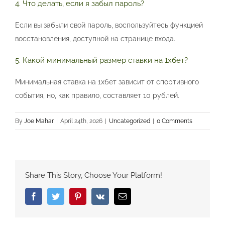
4. Что делать, если я забыл пароль?
Если вы забыли свой пароль, воспользуйтесь функцией
восстановления, доступной на странице входа.
5. Какой минимальный размер ставки на 1хбет?
Минимальная ставка на 1хбет зависит от спортивного
события, но, как правило, составляет 10 рублей.
By
Joe Mahar
|
April 24th, 2026
|
Uncategorized
|
0 Comments
Share This Story, Choose Your Platform!
Facebook
Twitter
Pinterest
Vk
Email