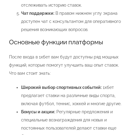
отслеживать историю ставок.
Чат поддержки:
В правом нижнем углу экрана
доступен чат с консультантом для оперативного
решения возникающих вопросов.
Основные функции платформы
После входа в 1хбет вам будут доступны ряд мощных
функций, которые помогут улучшить ваш опыт ставок.
Что вам стоит знать:
Широкий выбор спортивных событий:
1хбет
предлагает ставки на различные виды спорта,
включая футбол, теннис, хоккей и многие другие.
Бонусы и акции:
Регулярные предложения и
специальные вознаграждения для новых и
постоянных пользователей делают ставки еще