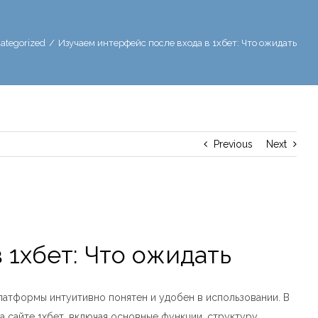
ategorized
/
Изучаем интерфейс после входа в 1хбет: Что ожидать
Previous
Next
 1хбет: Что ожидать
платформы интуитивно понятен и удобен в использовании. В
а сайте 1хбет, включая основные функции, структуру