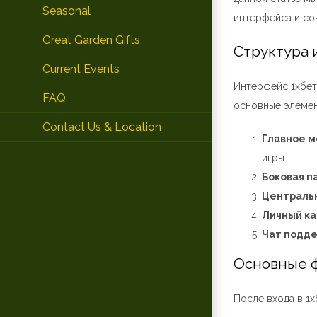
Seasonal
интерфейса и со
Great Garden Gifts
Структура
Current Events
Интерфейс 1хбет
FAQ
основные элемен
Contact Us & Location
Главное м
игры.
Боковая п
Центральн
Личный ка
Чат подде
Основные 
После входа в 1х