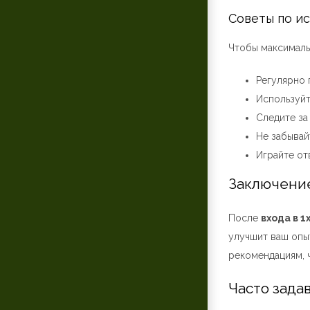
Советы по и
Чтобы максималь
Регулярно 
Используйт
Следите за
Не забывай
Играйте от
Заключени
После
входа в 1
улучшит ваш опы
рекомендациям, ч
Часто зада