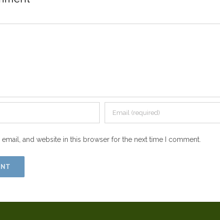
email, and website in this browser for the next time I comment.