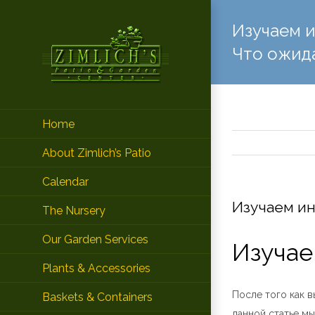
Skip
Изучаем и
to
content
Что ожид
Home
About Zimlich’s Patio
Calendar
Изучаем ин
The Nursery
Our Garden Services
Изучае
Plants & Accessories
После того как 
Baskets & Containers
данной статье мы