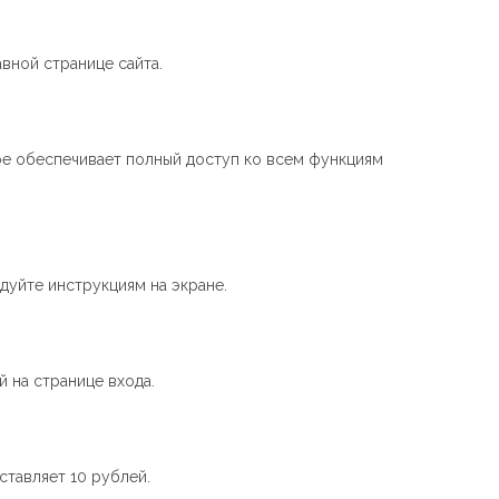
авной странице сайта.
рое обеспечивает полный доступ ко всем функциям
дуйте инструкциям на экране.
 на странице входа.
ставляет 10 рублей.