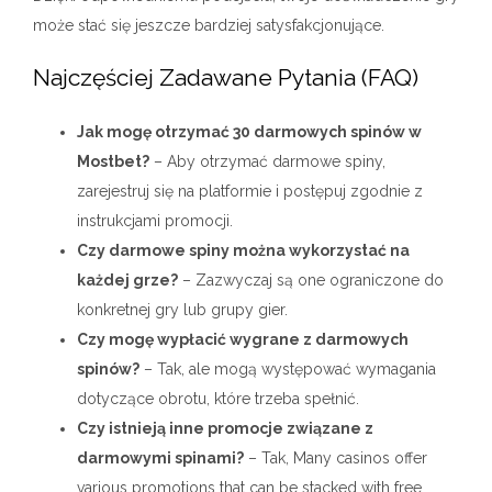
może stać się jeszcze bardziej satysfakcjonujące.
Najczęściej Zadawane Pytania (FAQ)
Jak mogę otrzymać 30 darmowych spinów w
Mostbet?
– Aby otrzymać darmowe spiny,
zarejestruj się na platformie i postępuj zgodnie z
instrukcjami promocji.
Czy darmowe spiny można wykorzystać na
każdej grze?
– Zazwyczaj są one ograniczone do
konkretnej gry lub grupy gier.
Czy mogę wypłacić wygrane z darmowych
spinów?
– Tak, ale mogą występować wymagania
dotyczące obrotu, które trzeba spełnić.
Czy istnieją inne promocje związane z
darmowymi spinami?
– Tak, Many casinos offer
various promotions that can be stacked with free