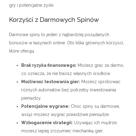
gry i potencjalne zyski.
Korzyści z Darmowych Spinów
Darmowe spiny to jeden z najbardziej pożądanych
bonusów w kasynach online. Oto kilka głównych korzyści,
które oferują:
Brak ryzyka finansowego:
Możesz grać za darmo,
co oznacza, że nie tracisz własnych środków.
Możliwość testowania gier:
Możesz spróbować
różnych automatów bez potrzeby inwestowania
pieniędzy.
Potencjalne wygrane:
Choć spiny są darmowe,
wciąż możesz wygrać prawdziwe pieniądze.
Wzbogacenie strategii:
Używając ich mądrze,
możesz lepiej zrozumieć mechanikę gier.