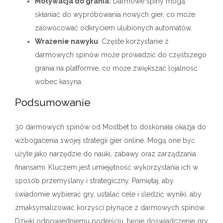
Motywacja do grania:
Darmowe spiny mogą
skłaniać do wypróbowania nowych gier, co może
zaowocować odkryciem ulubionych automatów.
Wrażenie nawyku
: Częste korzystanie z
darmowych spinów może prowadzić do częstszego
grania na platformie, co może zwiększać lojalność
wobec kasyna.
Podsumowanie
30 darmowych spinów od Mostbet to doskonała okazja do
wzbogacenia swojej strategii gier online. Mogą one być
użyte jako narzędzie do nauki, zabawy oraz zarządzania
finansami. Kluczem jest umiejętność wykorzystania ich w
sposób przemyślany i strategiczny. Pamiętaj, aby
świadomie wybierać gry, ustalać cele i śledzić wyniki, aby
zmaksymalizować korzyści płynące z darmowych spinów.
Dzięki odpowiedniemu podejściu, twoje doświadczenie gry