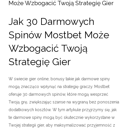
Może Wzbogacić Twoją Strategię Gier
Jak 30 Darmowych
Spinów Mostbet Może
Wzbogacić Twoją
Strategię Gier
W świecie gier online, bonusy takie jak darmowe spiny
mogą znacząco wpłynąć na strategię graczy. Mostbet
oferuje 30 darmowych spinów, które mogą wesprzeć
Twoją grę, zwiększając szanse na wygraną bez ponoszenia
dodatkowych kosztów. W tym artykule przyjrzymy się, jak
te darmowe spiny mogą być skutecznie wykorzystane w
Twojej strategii gier, aby maksymalizować przyjemność z