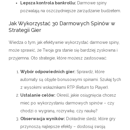
Lepsza kontrola bankrollu:
Darmowe spiny
pozwalają na oszczędniejsze zarządzanie budżetem.
Jak Wykorzystać 30 Darmowych Spinów w
Strategii Gier
Wiedza o tym, jak efektywnie wykorzystać darmowe spiny,
może sprawić, że Twoja gra stanie się bardziej zyskowna i
przyjemna. Oto strategie, które możesz zastosować:
Wybór odpowiednich gier:
Sprawdź, które
automaty są objęte bonusowymi spinami. Szukaj tych
z wysokimi wskaźnikami RTP (Return to Player).
Ustalanie celów:
Określ, jakie osiągnięcia chcesz
mieć po wykorzystaniu darmowych spinów – czy
chodzi o wygraną, rozrywkę, czy naukę?
Obserwacja wyników:
Dokładnie śledź, które gry
przynoszą najlepsze efekty – dostosuj swoją