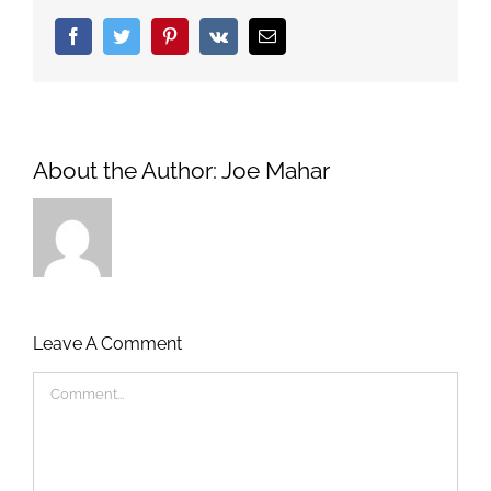
Facebook
Twitter
Pinterest
Vk
Email
About the Author:
Joe Mahar
Leave A Comment
Comment