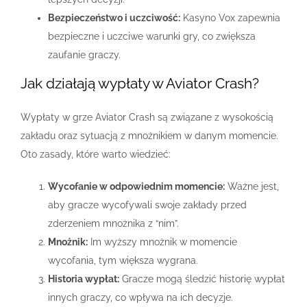
Bezpieczeństwo i uczciwość:
Kasyno Vox zapewnia
bezpieczne i uczciwe warunki gry, co zwiększa
zaufanie graczy.
Jak działają wypłaty w Aviator Crash?
Wypłaty w grze Aviator Crash są związane z wysokością
zakładu oraz sytuacją z mnożnikiem w danym momencie.
Oto zasady, które warto wiedzieć:
Wycofanie w odpowiednim momencie:
Ważne jest,
aby gracze wycofywali swoje zakłady przed
zderzeniem mnożnika z “nim”.
Mnożnik:
Im wyższy mnożnik w momencie
wycofania, tym większa wygrana.
Historia wypłat:
Gracze mogą śledzić historię wypłat
innych graczy, co wpływa na ich decyzje.