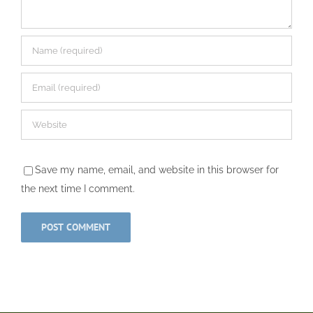
Save my name, email, and website in this browser for
the next time I comment.