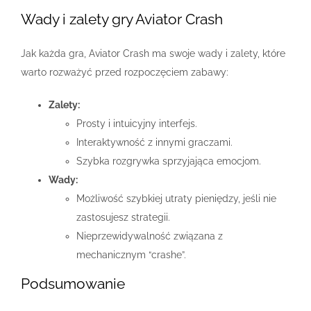
Wady i zalety gry Aviator Crash
Jak każda gra, Aviator Crash ma swoje wady i zalety, które
warto rozważyć przed rozpoczęciem zabawy:
Zalety:
Prosty i intuicyjny interfejs.
Interaktywność z innymi graczami.
Szybka rozgrywka sprzyjająca emocjom.
Wady:
Możliwość szybkiej utraty pieniędzy, jeśli nie
zastosujesz strategii.
Nieprzewidywalność związana z
mechanicznym “crashe”.
Podsumowanie