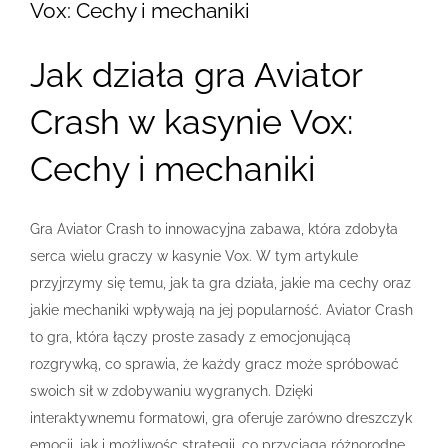
Vox: Cechy i mechaniki
Jak działa gra Aviator
Crash w kasynie Vox:
Cechy i mechaniki
Gra Aviator Crash to innowacyjna zabawa, która zdobyła
serca wielu graczy w kasynie Vox. W tym artykule
przyjrzymy się temu, jak ta gra działa, jakie ma cechy oraz
jakie mechaniki wpływają na jej popularność. Aviator Crash
to gra, która łączy proste zasady z emocjonującą
rozgrywką, co sprawia, że każdy gracz może spróbować
swoich sił w zdobywaniu wygranych. Dzięki
interaktywnemu formatowi, gra oferuje zarówno dreszczyk
emocji, jak i możliwośc strategii, co przyciąga różnorodne