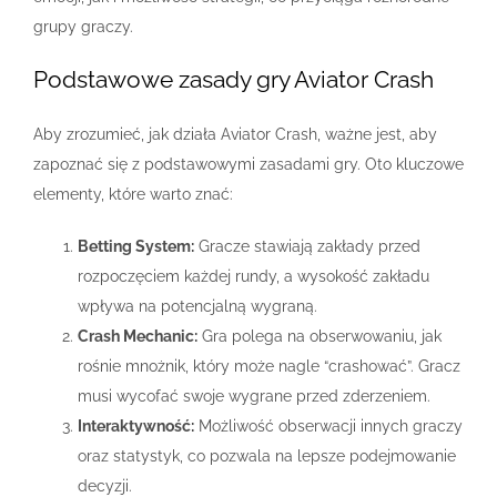
grupy graczy.
Podstawowe zasady gry Aviator Crash
Aby zrozumieć, jak działa Aviator Crash, ważne jest, aby
zapoznać się z podstawowymi zasadami gry. Oto kluczowe
elementy, które warto znać:
Betting System:
Gracze stawiają zakłady przed
rozpoczęciem każdej rundy, a wysokość zakładu
wpływa na potencjalną wygraną.
Crash Mechanic:
Gra polega na obserwowaniu, jak
rośnie mnożnik, który może nagle “crashować”. Gracz
musi wycofać swoje wygrane przed zderzeniem.
Interaktywność:
Możliwość obserwacji innych graczy
oraz statystyk, co pozwala na lepsze podejmowanie
decyzji.