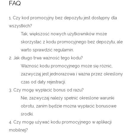
FAQ
1. Czy kod promocyjny bez depozytu jest dostępny dla
wszystkich?
Tak, większość nowych użytkowników może
skorzystać z kodu promocyjnego bez depozytu, ale
warto sprawdzić regulamin.
2. Jak długo trwa ważność tego kodu?
Ważność kodu promocyjnego może się różnić,
zazwyczaj jest jednorazowa i ważna przez określony
czas od daty rejestracji.
3. Czy mogę wypłacić bonus od razu?
Nie, zazwyczaj należy spełnić określone warunki
obrotu, zanim będzie można wypłacić bonusowe
środki.
4. Czy mogę używać kodu promocyjnego w aplikacji
mobilnej?