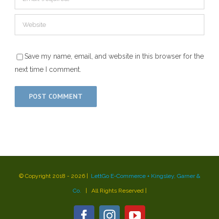
Save my name, email, and website in this browser for the
next time I comment.
© Copyright 2018 -
2026 |
LettGo E-Commerce + Kingsley, Garner &
Co.
| All Rights Reserved
|
Facebook
Instagram
YouTube