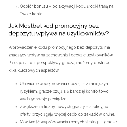
Odbiór bonusu – po aktywacji kodu środki trafią na
Twoje konto.
Jak Mostbet kod promocyjny bez
depozytu wpływa na użytkowników?
Wprowadzenie kodu promocyjnego bez depozytu ma
znaczący wpływ na zachowania i decyzje użytkowników.
Patrząc na to z perspektywy gracza, możemy dostrzec
kilka kluczowych aspektów:
Ułatwienie podejmowania decyzji – z mniejszym
ryzykiem, gracze czują się bardziej komfortowo,
wydając swoje pieniądze.
Zwiększenie liczby nowych graczy – atrakcyjne
oferty przyciągają więcej osób do zakładów online.
Możliwość wypróbowania różnych strategii – gracze