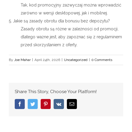
Tak, kod promocyjny zazwyczaj można wprowadzić
zarówno w wersji desktopowej, jak i mobilnej.
5. Jakie są zasady obrotu dla bonusu bez depozytu?
Zasady obrotu są różne w zależności od promocji,
dlatego ważne jest, aby zapoznać się z regulaminem
przed skorzystaniem z oferty.
By
Joe Mahar
|
April 24th, 2026
|
Uncategorized
|
0 Comments
Share This Story, Choose Your Platform!
Facebook
Twitter
Pinterest
Vk
Email