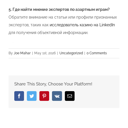
5. Где найти мнение экспертов по азартным играм?
Обратите внимание на статьи или профили признанных
экспертов, таких как
исследователь казино на LinkedIn
для получения объективной информации.
Heng36
By
Joe Mahar
|
May 1st, 2026
|
Uncategorized
|
0 Comments
Share This Story, Choose Your Platform!
Facebook
Twitter
Pinterest
Vk
Email