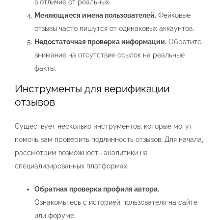
в отличие от реальных.
Меняющиеся имена пользователей.
Фейковые
отзывы часто пишутся от одинаковых аккаунтов.
Недостаточная проверка информации.
Обратите
внимание на отсутствие ссылок на реальные
факты.
Инструменты для верификации
отзывов
Существует несколько инструментов, которые могут
помочь вам проверить подлинность отзывов. Для начала,
рассмотрим возможность аналитики на
специализированных платформах:
Обратная проверка профиля автора.
Ознакомьтесь с историей пользователя на сайте
или форуме.