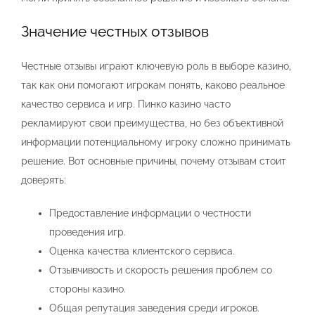
Значение честных отзывов
Честные отзывы играют ключевую роль в выборе казино,
так как они помогают игрокам понять, каково реальное
качество сервиса и игр. Пинко казино часто
рекламируют свои преимущества, но без объективной
информации потенциальному игроку сложно принимать
решение. Вот основные причины, почему отзывам стоит
доверять:
Предоставление информации о честности
проведения игр.
Оценка качества клиентского сервиса.
Отзывчивость и скорость решения проблем со
стороны казино.
Общая репутация заведения среди игроков.