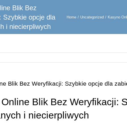
ine Blik Bez
: Szybkie opcje dla
Home
/
Uncategorized
/
Kasyno Onli
 i niecierpliwych
e Blik Bez Weryfikacji: Szybkie opcje dla zabi
Online Blik Bez Weryfikacji: 
nych i niecierpliwych