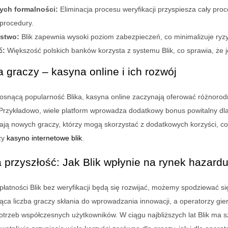
ych formalności:
Eliminacja procesu weryfikacji przyspiesza cały proc
 procedury.
stwo:
Blik zapewnia wysoki poziom zabezpieczeń, co minimalizuje ryz
ć:
Większość polskich banków korzysta z systemu Blik, co sprawia, że j
 graczy – kasyna online i ich rozwój
osnącą popularność Blika, kasyna online zaczynają oferować różnorodn
 Przykładowo, wiele platform wprowadza dodatkowy bonus powitalny dla
ągają nowych graczy, którzy mogą skorzystać z dodatkowych korzyści,
zy
kasyno internetowe blik
.
 przyszłość: Jak Blik wpłynie na rynek hazard
płatności Blik bez weryfikacji będą się rozwijać, możemy spodziewać s
ca liczba graczy skłania do wprowadzania innowacji, a operatorzy gier
trzeb współczesnych użytkowników. W ciągu najbliższych lat Blik ma 