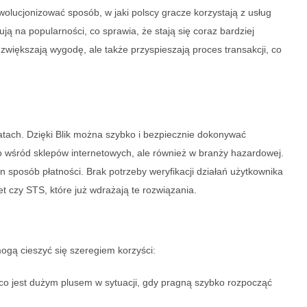
wolucjonizować sposób, w jaki polscy gracze korzystają z usług
ją na popularności, co sprawia, że stają się coraz bardziej
 zwiększają wygodę, ale także przyspieszają proces transakcji, co
latach. Dzięki Blik można szybko i bezpiecznie dokonywać
ko wśród sklepów internetowych, ale również w branży hazardowej.
n sposób płatności. Brak potrzeby weryfikacji działań użytkownika
et czy STS, które już wdrażają te rozwiązania.
mogą cieszyć się szeregiem korzyści:
o jest dużym plusem w sytuacji, gdy pragną szybko rozpocząć