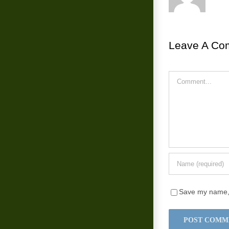
Leave A Co
Comment
Save my name, e