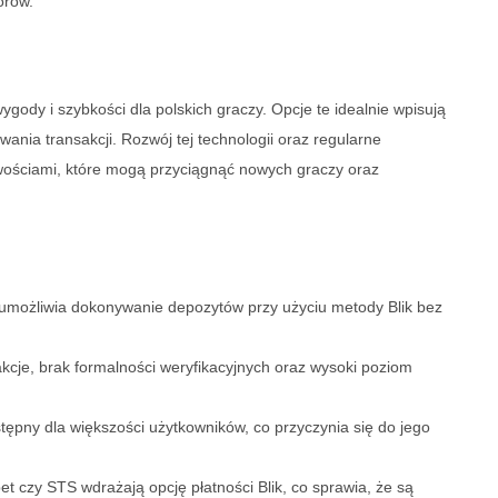
orów.
gody i szybkości dla polskich graczy. Opcje te idealnie wpisują
wania transakcji. Rozwój tej technologii oraz regularne
liwościami, które mogą przyciągnąć nowych graczy oraz
 umożliwia dokonywanie depozytów przy użyciu metody Blik bez
kcje, brak formalności weryfikacyjnych oraz wysoki poziom
stępny dla większości użytkowników, co przyczynia się do jego
et czy STS wdrażają opcję płatności Blik, co sprawia, że są