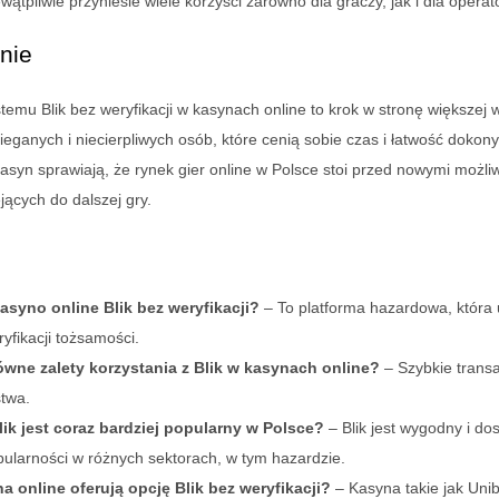
wątpliwie przyniesie wiele korzyści zarówno dla graczy, jak i dla operat
nie
mu Blik bez weryfikacji w kasynach online to krok w stronę większej wy
ieganych i niecierpliwych osób, które cenią sobie czas i łatwość dokony
 kasyn sprawiają, że rynek gier online w Polsce stoi przed nowymi moż
jących do dalszej gry.
asyno online Blik bez weryfikacji?
– To platforma hazardowa, która
yfikacji tożsamości.
ówne zalety korzystania z Blik w kasynach online?
– Szybkie transa
twa.
ik jest coraz bardziej popularny w Polsce?
– Blik jest wygodny i do
pularności w różnych sektorach, w tym hazardzie.
a online oferują opcję Blik bez weryfikacji?
– Kasyna takie jak Unib