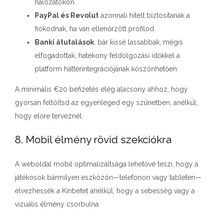
hálózatokon.
PayPal és Revolut
azonnali hitelt biztosítanak a
fiókodnak, ha van ellenőrzött profilod.
Banki átutalások
, bár kissé lassabbak, mégis
elfogadottak, hatékony feldolgozási időkkel a
platform háttérintegrációjának köszönhetően.
A minimális €20 befizetés elég alacsony ahhoz, hogy
gyorsan feltöltsd az egyenleged egy szünetben, anélkül,
hogy előre terveznél.
8. Mobil élmény rövid szekciókra
A weboldal mobil optimalizáltsága lehetővé teszi, hogy a
játékosok bármilyen eszközön—telefonon vagy tableten—
élvezhessék a Kinbetet anélkül, hogy a sebesség vagy a
vizuális élmény csorbulna.