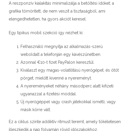
A reszponzív kialakítás minimalizálja a betöltési időket; a
grafika tömörített, de nem veszít a tisztaságból, ami
elengedhetetlen, ha gyors akciót keresel.
Egy tipikus mobil szekció így nézhet ki:
Felhasználó megnyitja az alkalmazás-szerű
weboldalt a telefonján egy kávészünetben.
Azonnal €10-t fizet PayPalon keresztül.
Kiválaszt egy magas-volatilitású nyerőgépet, és ötöt
pörget, mielőtt kivenné a nyereményt.
A nyereményeket néhány másodperc alatt kifizeti
ugyanazzal a fizetési móddal.
Új nyerőgéppel vagy crash játékokkal ismétli, vagy
másik körre vált.
Ez a ciklus szinte addiktív ritmust teremt, amely tökéletesen
illeszkedik a nap folyamán rövid időszakokhoz.