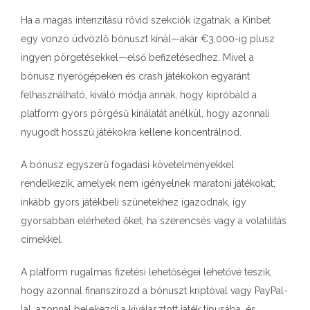
Ha a magas intenzitású rövid szekciók izgatnak, a Kinbet
egy vonzó üdvözlő bónuszt kínál—akár €3,000-ig plusz
ingyen pörgetésekkel—első befizetésedhez. Mivel a
bónusz nyerőgépeken és crash játékokon egyaránt
felhasználható, kiváló módja annak, hogy kipróbáld a
platform gyors pörgésű kínálatát anélkül, hogy azonnali
nyugodt hosszú játékokra kellene koncentrálnod.
A bónusz egyszerű fogadási követelményekkel
rendelkezik, amelyek nem igényelnek maratoni játékokat;
inkább gyors játékbeli szünetekhez igazodnak, így
gyorsabban elérheted őket, ha szerencsés vagy a volatilitás
címekkel.
A platform rugalmas fizetési lehetőségei lehetővé teszik,
hogy azonnal finanszírozd a bónuszt kriptóval vagy PayPal-
lal, azonnal belekezdj a kiválasztott játék típusába, és