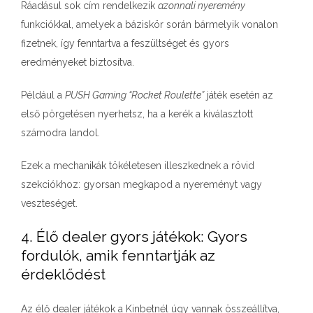
Ráadásul sok cím rendelkezik
azonnali nyeremény
funkciókkal, amelyek a báziskör során bármelyik vonalon
fizetnek, így fenntartva a feszültséget és gyors
eredményeket biztosítva.
Például a
PUSH Gaming “Rocket Roulette”
játék esetén az
első pörgetésen nyerhetsz, ha a kerék a kiválasztott
számodra landol.
Ezek a mechanikák tökéletesen illeszkednek a rövid
szekciókhoz: gyorsan megkapod a nyereményt vagy
veszteséget.
4. Élő dealer gyors játékok: Gyors
fordulók, amik fenntartják az
érdeklődést
Az élő dealer játékok a Kinbetnél úgy vannak összeállítva,