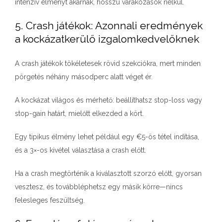
intenzív élményt akarnak, hosszú várakozások nélkül.
5. Crash játékok: Azonnali eredmények
a kockázatkerülő izgalomkedvelőknek
A crash játékok tökéletesek rövid szekciókra, mert minden
pörgetés néhány másodperc alatt véget ér.
A kockázat világos és mérhető: beállíthatsz stop-loss vagy
stop-gain határt, mielőtt elkezded a kört.
Egy tipikus élmény lehet például egy €5-ös tétel indítása,
és a 3×-os kivétel választása a crash előtt.
Ha a crash megtörténik a kiválasztott szorzó előtt, gyorsan
vesztesz, és továbbléphetsz egy másik körre—nincs
felesleges feszültség.