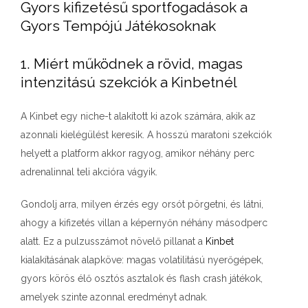
Gyors kifizetésű sportfogadások a
Gyors Tempójú Játékosoknak
1. Miért működnek a rövid, magas
intenzitású szekciók a Kinbetnél
A Kinbet egy niche-t alakított ki azok számára, akik az
azonnali kielégülést keresik. A hosszú maratoni szekciók
helyett a platform akkor ragyog, amikor néhány perc
adrenalinnal teli akcióra vágyik.
Gondolj arra, milyen érzés egy orsót pörgetni, és látni,
ahogy a kifizetés villan a képernyőn néhány másodperc
alatt. Ez a pulzusszámot növelő pillanat a
Kinbet
kialakításának alapköve: magas volatilitású nyerőgépek,
gyors körös élő osztós asztalok és flash crash játékok,
amelyek szinte azonnal eredményt adnak.