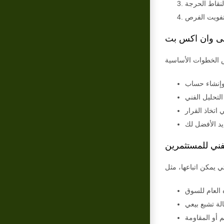
على وان اكس بت
لفني للمستثمرين