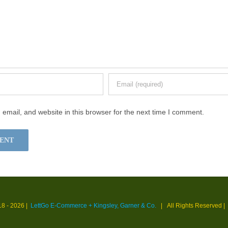
mail, and website in this browser for the next time I comment.
18 -
2026 |
LettGo E-Commerce + Kingsley, Garner & Co.
| All Rights Reserved
|