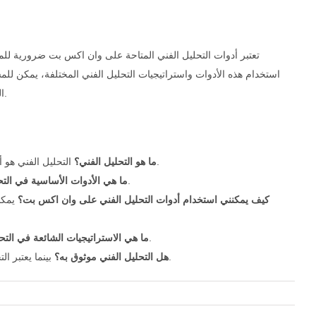
تعتبر أدوات التحليل الفني المتاحة على وان اكس بت ضرورية للم
استخدام هذه الأدوات واستراتيجيات التحليل الفني المختلفة، يمكن للم
السوق الحالية والمستقبل، يمثل استخدام التحليل الفني استثمارًا ذكيًا للمستثمرين الراغبين في النجاح.
التحليل الفني هو أسلوب يستخدم لتقييم الأصول من خلال تحليل البيانات التاريخية للسوق والتعرف على الأنماط.
ما هو التحليل الفني؟
تشمل الأدوات الأساسية المؤشرات الفنية، الرسوم البيانية، وأدوات رسم الأنماط.
ما هي الأدوات الأساسية في التح
كيف يمكنني استخدام أدوات التحليل الفني على وان اكس بت؟
يمكن
تشمل الاستراتيجيات التداول على الاتجاه، التداول العكسي، واستراتيجية الاختراق.
ما هي الاستراتيجيات الشائعة في التح
بينما يعتبر التحليل الفني أداة قوية، يجب أن يستخدم إلى جانب تقنيات أخرى لضمان اتخاذ قرارات مستنيرة.
هل التحليل الفني موثوق به؟