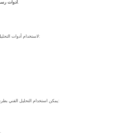
مثل خطوط الاتجاه ومناطق الدعم والمقاومة التي تساعد في تحديد النقاط الحرجة.
أدوات رسم 
لاستخدام أدوات التحليل الفني بشكل فعّال على منصة وان اكس بت، يجب على المستثمرين اتباع بعض الخطوات الأساسية:
يمكن استخدام التحليل الفني بطرق مختلفة لتحقيق نجاح أكبر في سوق التداول. هناك العديد من الاستراتيجيات التي يمكن اتباعها، مثل:
حيث يتم الدخول في صفقات بعد اختراق مستويات الدعم أو المقاومة.