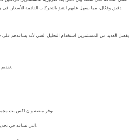
دقيق وفعّال، مما يسهل عليهم التنبؤ بالتحركات القادمة للأسعار. في هذا المقال، سنستعرض بعض الأدوات المتاحة على وان اكس بت وكيفية استخدامها في التحليل الفني.
يفضل العديد من المستثمرين استخدام التحليل الفني لأنه يساعدهم على ف
تقديم إشارات البيع والشراء: يمكن للمتداولين استخدام الأدوات الفنية لتحليل نقاط الدخول والخروج.
توفر منصة وان اكس بت مجموعة متنوعة من أدوات التحليل الفني التي تساعد المستثمرين في اتخاذ قراراتهم. تشمل هذه الأدوات:
مثل المتوسطات المتحركة ومؤشر القوة النسبية (RSI) التي تساعد في تحديد الاتجاهات والزخم.