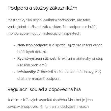
Podpora a služby zákazníkům
Mostbet vyniká nejen kvalitním softwarem, ale také
vynikajícími službami zákazníkům. Na podporu se hráči
mohou spolehnout v následujících aspektech:
Non-stop podpora:
K dispozici 24/7 pro řešení všech
hráčských dotazů.
Rychlé vyřízení stížností:
Efektivní a přátelský přístup
k řešení problémů.
Info kanály:
Odpovědi na často kladené dotazy, živý
chat a e-mailová podpora.
Regulační soulad a odpovědná hra
Jedním z klíčových aspektů úspěchu Mostbet je jeho
závazek k odpovědnému hraní a dodržování všech