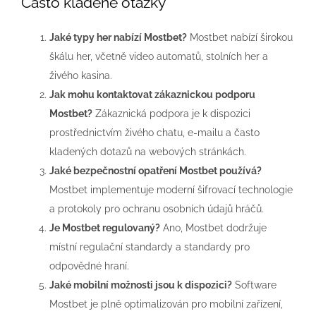
Často kladené otázky
Jaké typy her nabízí Mostbet?
Mostbet nabízí širokou
škálu her, včetně video automatů, stolních her a
živého kasina.
Jak mohu kontaktovat zákaznickou podporu
Mostbet?
Zákaznická podpora je k dispozici
prostřednictvím živého chatu, e-mailu a často
kladených dotazů na webových stránkách.
Jaké bezpečnostní opatření Mostbet používá?
Mostbet implementuje moderní šifrovací technologie
a protokoly pro ochranu osobních údajů hráčů.
Je Mostbet regulovaný?
Ano, Mostbet dodržuje
místní regulační standardy a standardy pro
odpovědné hraní.
Jaké mobilní možnosti jsou k dispozici?
Software
Mostbet je plně optimalizován pro mobilní zařízení,