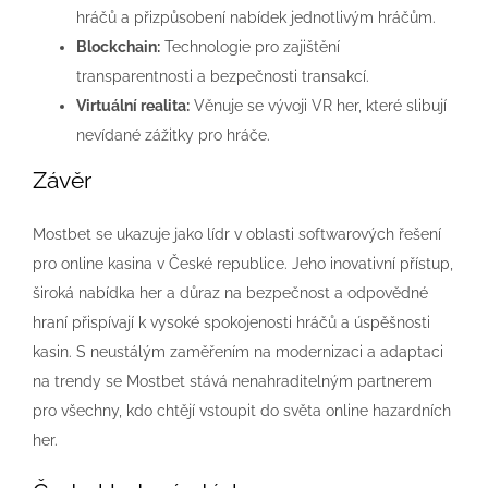
hráčů a přizpůsobení nabídek jednotlivým hráčům.
Blockchain:
Technologie pro zajištění
transparentnosti a bezpečnosti transakcí.
Virtuální realita:
Věnuje se vývoji VR her, které slibují
nevídané zážitky pro hráče.
Závěr
Mostbet se ukazuje jako lídr v oblasti softwarových řešení
pro online kasina v České republice. Jeho inovativní přístup,
široká nabídka her a důraz na bezpečnost a odpovědné
hraní přispívají k vysoké spokojenosti hráčů a úspěšnosti
kasin. S neustálým zaměřením na modernizaci a adaptaci
na trendy se Mostbet stává nenahraditelným partnerem
pro všechny, kdo chtějí vstoupit do světa online hazardních
her.