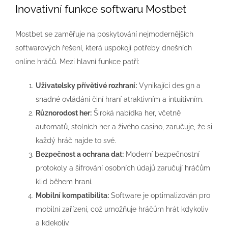
Inovativní funkce softwaru Mostbet
Mostbet se zaměřuje na poskytování nejmodernějších
softwarových řešení, která uspokojí potřeby dnešních
online hráčů. Mezi hlavní funkce patří:
Uživatelsky přívětivé rozhraní:
Vynikající design a
snadné ovládání činí hraní atraktivním a intuitivním.
Různorodost her:
Široká nabídka her, včetně
automatů, stolních her a živého casino, zaručuje, že si
každý hráč najde to své.
Bezpečnost a ochrana dat:
Moderní bezpečnostní
protokoly a šifrování osobních údajů zaručují hráčům
klid během hraní.
Mobilní kompatibilita:
Software je optimalizován pro
mobilní zařízení, což umožňuje hráčům hrát kdykoliv
a kdekoliv.