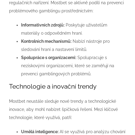
regulačních nařízení. Mostbet se aktivně podílí na prevenci
problémového gamblingu prostřednictvím:
Informativních zdrojů:
Poskytuje uživatelům
materiály o odpovědném hraní.
Kontrolních mechanismů:
Nabízí nástroje pro
sledování hraní a nastavení limitů.
Spolupráce s organizacemi:
Spolupracuje s
neziskovými organizacemi, které se zaměřují na
prevenci gamblingových problémů.
Technologie a inovační trendy
Mostbet neustále sleduje nové trendy a technologické
inovace, aby mohl nabízet špičková řešení. Mezi klíčové
technologie, které využívá, patří:
Umělá inteligence:
AI se využívá pro analýzu chování