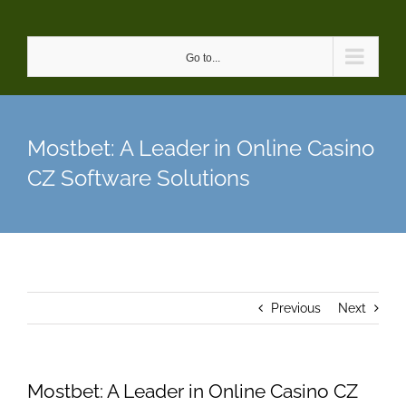
Skip
to
Go to...
content
Mostbet: A Leader in Online Casino
CZ Software Solutions
Previous
Next
Mostbet: A Leader in Online Casino CZ