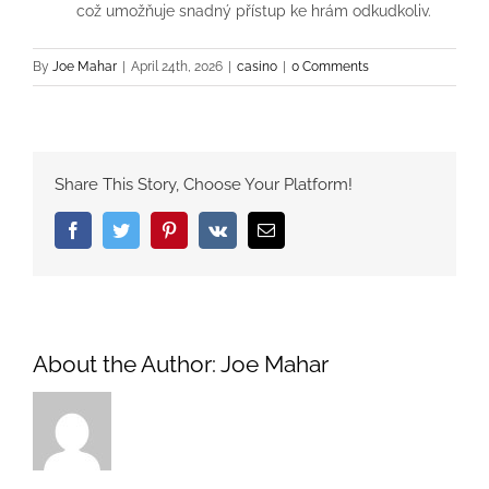
což umožňuje snadný přístup ke hrám odkudkoliv.
By
Joe Mahar
|
April 24th, 2026
|
casino
|
0 Comments
Share This Story, Choose Your Platform!
Facebook
Twitter
Pinterest
Vk
Email
About the Author:
Joe Mahar