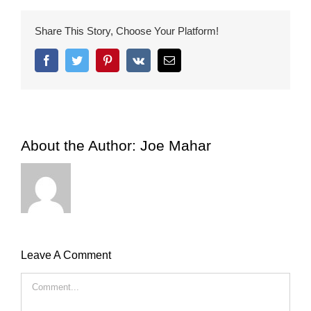
Share This Story, Choose Your Platform!
Facebook
Twitter
Pinterest
Vk
Email
About the Author:
Joe Mahar
Leave A Comment
Comment