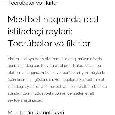
Təcrübələr və fikirlər
Mostbet haqqında real
istifadəçi rəyləri:
Təcrübələr və fikirlər
Mostbet onlayn bahis platforması olaraq, müasir dövrdə
geniş istifadəçi auditoriyasına sahibdir. İstifadəçilərin bu
platforma haqqındakı fikirləri və təcrübələri, yeni müştərilər
üçün önəmli bir göstəricidir. Bu məqalədə Mostbet-in real
istifadəçi rəyləri, onların müsbət və mənfi tərəfləri, eləcə də
adından uzun müddət bəhs olunan qənaətləri ətraflı
şəkildə araşdırılacaq.
Mostbet’in Üstünlükləri