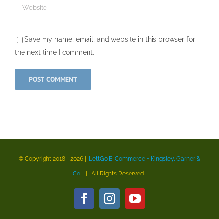
Save my name, email, and website in this browser for
the next time I comment.
© Copyright 2018 -
2026 |
LettGo E-Commerce + Kingsley, Garner &
Co.
| All Rights Reserved
|
Facebook
Instagram
YouTube