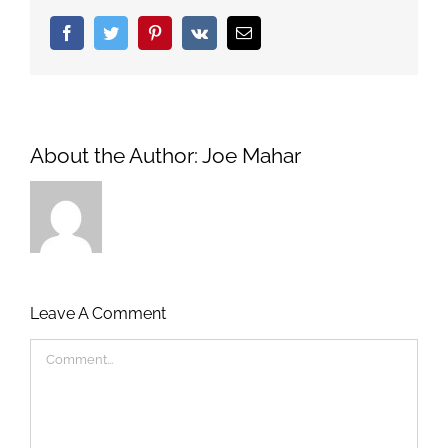
Facebook
Twitter
Pinterest
Vk
Email
About the Author:
Joe Mahar
Leave A Comment
Comment