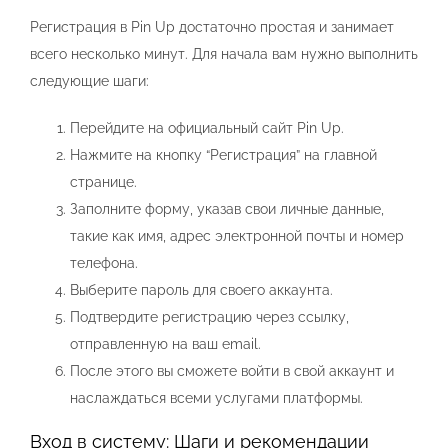
Регистрация в Pin Up достаточно простая и занимает
всего несколько минут. Для начала вам нужно выполнить
следующие шаги:
Перейдите на официальный сайт Pin Up.
Нажмите на кнопку “Регистрация” на главной
странице.
Заполните форму, указав свои личные данные,
такие как имя, адрес электронной почты и номер
телефона.
Выберите пароль для своего аккаунта.
Подтвердите регистрацию через ссылку,
отправленную на ваш email.
После этого вы сможете войти в свой аккаунт и
наслаждаться всеми услугами платформы.
Вход в систему: Шаги и рекомендации