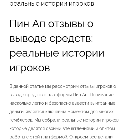
реальные истории игроков
Пин Ап отзывы о
выводе средств:
реальные истории
игроков
В данной статье мы рассмотрим отзывы игроков о
выводе средств с платформы Пин Ап. Понимание,
насколько легко и безопасно вывести выигранные
деньги, является ключевым моментом для многих
гемблеров. Мы собрали реальные истории игроков,
которые делятся своими впечатлениями и опытом
работы с этой платформой. Откроем все детали,