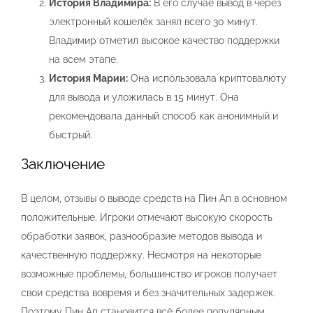
История Владимира:
В его случае вывод в через
электронный кошелёк занял всего 30 минут.
Владимир отметил высокое качество поддержки
на всем этапе.
История Марии:
Она использовала криптовалюту
для вывода и уложилась в 15 минут. Она
рекомендовала данный способ как анонимный и
быстрый.
Заключение
В целом, отзывы о выводе средств на Пин Ап в основном
положительные. Игроки отмечают высокую скорость
обработки заявок, разнообразие методов вывода и
качественную поддержку. Несмотря на некоторые
возможные проблемы, большинство игроков получает
свои средства вовремя и без значительных задержек.
Поэтому Пин Ап становится всё более популярным