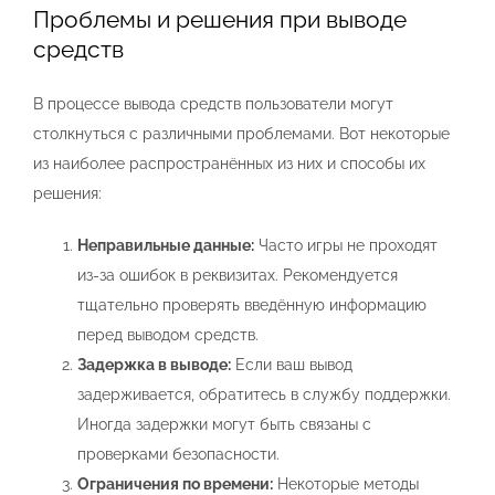
Проблемы и решения при выводе
средств
В процессе вывода средств пользователи могут
столкнуться с различными проблемами. Вот некоторые
из наиболее распространённых из них и способы их
решения:
Неправильные данные:
Часто игры не проходят
из-за ошибок в реквизитах. Рекомендуется
тщательно проверять введённую информацию
перед выводом средств.
Задержка в выводе:
Если ваш вывод
задерживается, обратитесь в службу поддержки.
Иногда задержки могут быть связаны с
проверками безопасности.
Ограничения по времени:
Некоторые методы