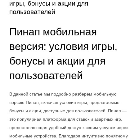
игры, бонусы и акции для
пользователей
Пинап мобильная
версия: условия игры,
бонусы и акции для
пользователей
В данной статье мы подробно разберем мобильную
версию Пинап, включая условия игры, предлагаемые
бонусы и акции, доступные для пользователей. Пинап —
это популярная платформа для ставок и азартных игр,
предоставляющая удобный доступ к своим услугам через
мобильные устройства. Благодаря интуитивно понятному