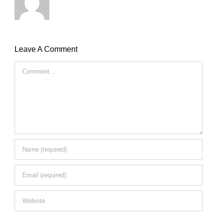
Leave A Comment
Comment