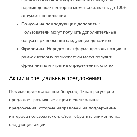
первый депозит, который может составлять до 100%
от суммы пополнения.
Бонусы на последующие депозиты:
Пользователи могут получить дополнительные
бонусы при внесении следующих депозитов.
Фриспины:
Нередко платформа проводит акции, в
рамках которых пользователи могут получить
фриспины для игры на определенных слотах.
Акции и специальные предложения
Помимо приветственных бонусов, Пинап регулярно
предлагает различные акции и специальные
предложения, которые направлены на поддержание
интереса пользователей. Стоит обратить внимание на
следующие акции: