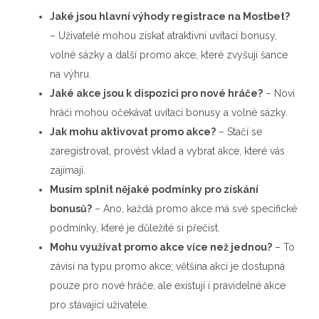
Jaké jsou hlavní výhody registrace na Mostbet?
– Uživatelé mohou získat atraktivní uvítací bonusy,
volné sázky a další promo akce, které zvyšují šance
na výhru.
Jaké akce jsou k dispozici pro nové hráče?
– Noví
hráči mohou očekávat uvítací bonusy a volné sázky.
Jak mohu aktivovat promo akce?
– Stačí se
zaregistrovat, provést vklad a vybrat akce, které vás
zajímají.
Musím splnit nějaké podmínky pro získání
bonusů?
– Ano, každá promo akce má své specifické
podmínky, které je důležité si přečíst.
Mohu využívat promo akce více než jednou?
– To
závisí na typu promo akce; většina akcí je dostupná
pouze pro nové hráče, ale existují i pravidelné akce
pro stávající uživatele.