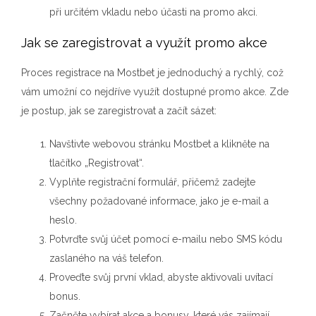
při určitém vkladu nebo účasti na promo akci.
Jak se zaregistrovat a využít promo akce
Proces registrace na Mostbet je jednoduchý a rychlý, což
vám umožní co nejdříve využít dostupné promo akce. Zde
je postup, jak se zaregistrovat a začít sázet:
Navštivte webovou stránku Mostbet a klikněte na
tlačítko „Registrovat“.
Vyplňte registrační formulář, přičemž zadejte
všechny požadované informace, jako je e-mail a
heslo.
Potvrďte svůj účet pomocí e-mailu nebo SMS kódu
zaslaného na váš telefon.
Proveďte svůj první vklad, abyste aktivovali uvítací
bonus.
Začněte vybírat akce a bonusy, které vás zajímají.