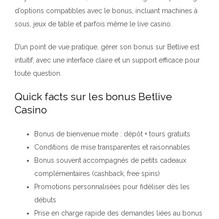
d’options compatibles avec le bonus, incluant machines à
sous, jeux de table et parfois même le live casino.
D’un point de vue pratique, gérer son bonus sur Betlive est
intuitif, avec une interface claire et un support efficace pour
toute question.
Quick facts sur les bonus Betlive
Casino
Bonus de bienvenue mixte : dépôt + tours gratuits
Conditions de mise transparentes et raisonnables
Bonus souvent accompagnés de petits cadeaux
complémentaires (cashback, free spins)
Promotions personnalisées pour fidéliser dès les
débuts
Prise en charge rapide des demandes liées au bonus