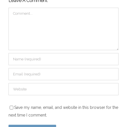
Leave A Comment
Comment
Save my name, email, and website in this browser for the
next time I comment.