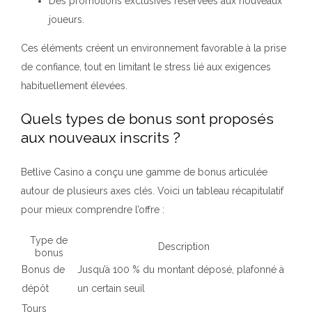
Des promotions exclusives réservées aux nouveaux
joueurs.
Ces éléments créent un environnement favorable à la prise
de confiance, tout en limitant le stress lié aux exigences
habituellement élevées.
Quels types de bonus sont proposés
aux nouveaux inscrits ?
Betlive Casino a conçu une gamme de bonus articulée
autour de plusieurs axes clés. Voici un tableau récapitulatif
pour mieux comprendre l’offre :
Type de
Description
bonus
Bonus de
Jusqu’à 100 % du montant déposé, plafonné à
dépôt
un certain seuil
Tours