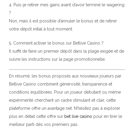
4. Puis-je retirer mes gains avant d’avoir terminé le wagering
?
Non, mais il est possible d’annuler le bonus et de retirer
votre dépôt initial à tout moment.
5. Comment activer le bonus sur Betlive Casino ?
Il suffit de faire un premier dépôt dans la plage exigée et de
suivre les instructions sur la page promotionnelle.
En résumé, les bonus proposés aux nouveaux joueurs par
Betlive Casino combinent générosité, transparence et
conditions équilibrées. Pour un joueur débutant ou même
expérimenté cherchant un cadre stimulant et clair, cette
plateforme offre un avantage net. N’hésitez pas à explorer
plus en détail cette offre sur
bet live casino
pour en tirer le
meilleur parti dès vos premiers pas.