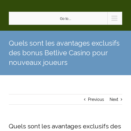
Skip
to
Go to...
content
Quels sont les avantages exclusifs
des bonus Betlive Casino pour
nouveaux joueurs
Previous
Next
Quels sont les avantages exclusifs des