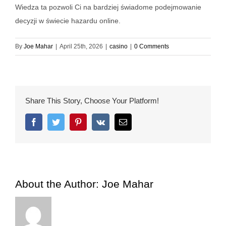
Wiedza ta pozwoli Ci na bardziej świadome podejmowanie
decyzji w świecie hazardu online.
By
Joe Mahar
|
April 25th, 2026
|
casino
|
0 Comments
Share This Story, Choose Your Platform!
Facebook
Twitter
Pinterest
Vk
Email
About the Author:
Joe Mahar