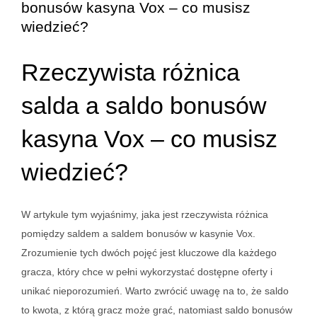
bonusów kasyna Vox – co musisz
wiedzieć?
Rzeczywista różnica
salda a saldo bonusów
kasyna Vox – co musisz
wiedzieć?
W artykule tym wyjaśnimy, jaka jest rzeczywista różnica
pomiędzy saldem a saldem bonusów w kasynie Vox.
Zrozumienie tych dwóch pojęć jest kluczowe dla każdego
gracza, który chce w pełni wykorzystać dostępne oferty i
unikać nieporozumień. Warto zwrócić uwagę na to, że saldo
to kwota, z którą gracz może grać, natomiast saldo bonusów