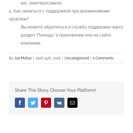
вас заинтересовали.
5. Как связаться с поддержкой при возникновении
проблем?
Вы можете обратиться в службу поддержки через
раздел “Помощь” в приложении или на сайте
компании.
By
Joe Mahar
|
April 24th, 2026
|
Uncategorized
|
0 Comments
Share This Story, Choose Your Platform!
Facebook
Twitter
Pinterest
Vk
Email