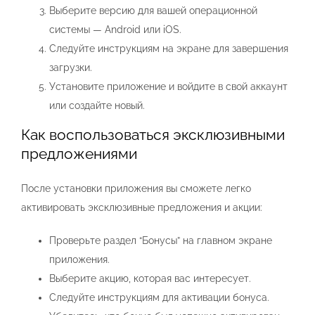
Выберите версию для вашей операционной
системы — Android или iOS.
Следуйте инструкциям на экране для завершения
загрузки.
Установите приложение и войдите в свой аккаунт
или создайте новый.
Как воспользоваться эксклюзивными
предложениями
После установки приложения вы сможете легко
активировать эксклюзивные предложения и акции:
Проверьте раздел “Бонусы” на главном экране
приложения.
Выберите акцию, которая вас интересует.
Следуйте инструкциям для активации бонуса.