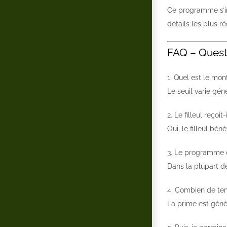
Ce programme s’ins
détails les plus r
FAQ – Quest
1. Quel est le mo
Le seuil varie gé
2. Le filleul reçoi
Oui, le filleul bé
3. Le programme d
Dans la plupart de
4. Combien de tem
La prime est génér