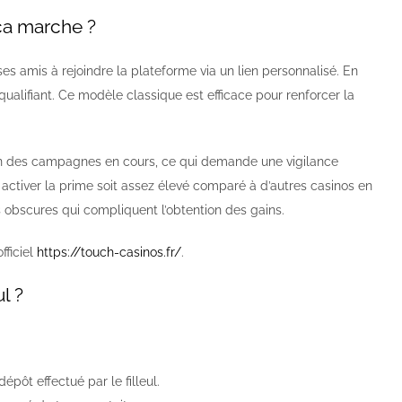
ça marche ?
ses amis à rejoindre la plateforme via un lien personnalisé. En
qualifiant. Ce modèle classique est efficace pour renforcer la
ion des campagnes en cours, ce qui demande une vigilance
 activer la prime soit assez élevé comparé à d’autres casinos en
s obscures qui compliquent l’obtention des gains.
fficiel
https://touch-casinos.fr/
.
l ?
pôt effectué par le filleul.