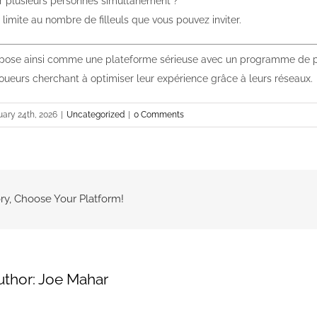
ner plusieurs personnes simultanément ?
e limite au nombre de filleuls que vous pouvez inviter.
pose ainsi comme une plateforme sérieuse avec un programme de parrain
 joueurs cherchant à optimiser leur expérience grâce à leurs réseaux.
uary 24th, 2026
|
Uncategorized
|
0 Comments
ry, Choose Your Platform!
uthor:
Joe Mahar