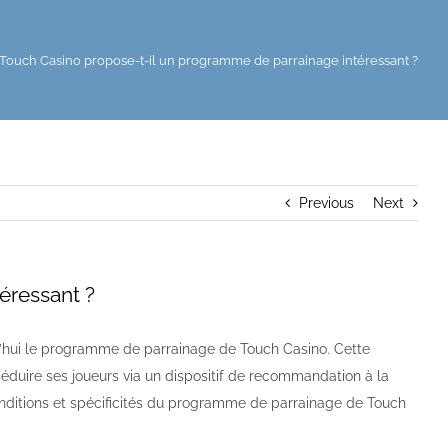
Touch Casino propose-t-il un programme de parrainage intéressant ?
Previous
Next
éressant ?
d’hui le programme de parrainage de Touch Casino. Cette
séduire ses joueurs via un dispositif de recommandation à la
onditions et spécificités du programme de parrainage de Touch