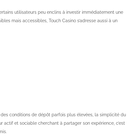
certains utilisateurs peu enclins à investir immédiatement une
aibles mais accessibles, Touch Casino s’adresse aussi à un
es conditions de dépôt parfois plus élevées, la simplicité du
actif et sociable cherchant à partager son expérience, c’est
mis.