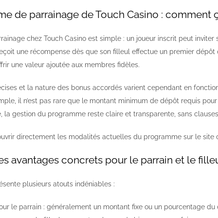
e de parrainage de Touch Casino : comment 
rainage chez Touch Casino est simple : un joueur inscrit peut inviter 
 reçoit une récompense dès que son filleul effectue un premier dépôt 
rir une valeur ajoutée aux membres fidèles.
écises et la nature des bonus accordés varient cependant en fonct
emple, il n’est pas rare que le montant minimum de dépôt requis pour
e, la gestion du programme reste claire et transparente, sans clause
vrir directement les modalités actuelles du programme sur le site o
es avantages concrets pour le parrain et le filleu
ente plusieurs atouts indéniables :
ur le parrain : généralement un montant fixe ou un pourcentage du dé