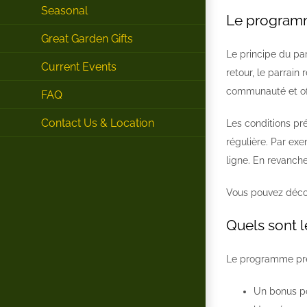
Seasonal
Le programm
Great Garden Gifts
Le principe du par
Current Events
retour, le parrain
communauté et off
FAQ
Contact Us & Location
Les conditions pr
régulière. Par ex
ligne. En revanch
Vous pouvez décou
Quels sont l
Le programme prés
Un bonus po