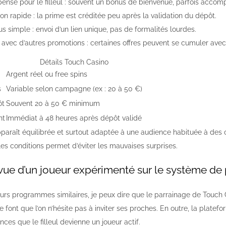
nse pour le filleul : souvent un bonus de bienvenue, parfois accomp
on rapide : la prime est créditée peu après la validation du dépôt.
 simple : envoi d’un lien unique, pas de formalités lourdes.
avec d’autres promotions : certaines offres peuvent se cumuler avec
Détails Touch Casino
Argent réel ou free spins
s
Variable selon campagne (ex : 20 à 50 €)
ôt
Souvent 20 à 50 € minimum
nt
Immédiat à 48 heures après dépôt validé
paraît équilibrée et surtout adaptée à une audience habituée à des c
es conditions permet d’éviter les mauvaises surprises.
vue d’un joueur expérimenté sur le système de
urs programmes similaires, je peux dire que le parrainage de Touch C
e font que l’on n’hésite pas à inviter ses proches. En outre, la plat
es que le filleul devienne un joueur actif.