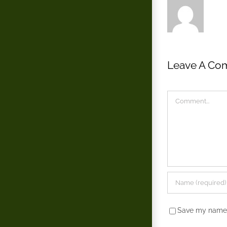
Leave A Co
Comment
Save my name, 