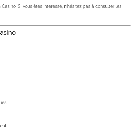
Casino. Si vous êtes intéressé, n’hésitez pas à consulter les
Casino
ues.
eul.