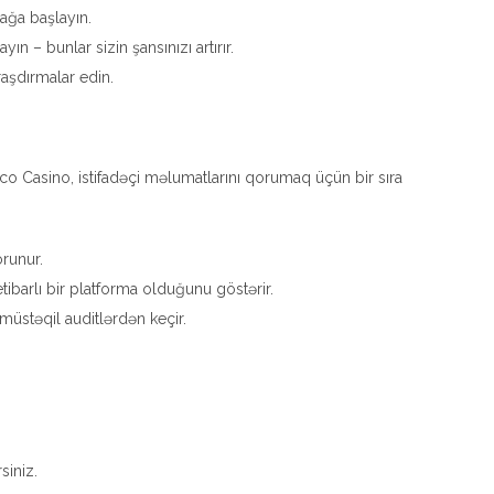
ağa başlayın.
– bunlar sizin şansınızı artırır.
aşdırmalar edin.
co Casino, istifadəçi məlumatlarını qorumaq üçün bir sıra
orunur.
tibarlı bir platforma olduğunu göstərir.
müstəqil auditlərdən keçir.
siniz.