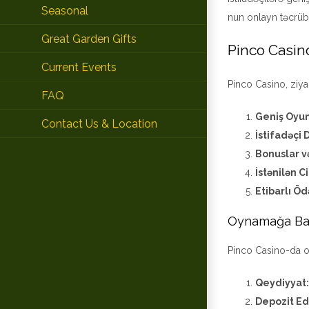
Seasonal
nun onlayn təcrüb
Great Garden Gifts
Pinco Casin
Current Events
Pinco Casino, ziyar
FAQ
Geniş Oyun
Contact Us & Location
İstifadəçi 
Bonuslar v
İstənilən C
Etibarlı Öd
Oynamağa Ba
Pinco Casino-da o
Qeydiyyat:
Depozit Ed