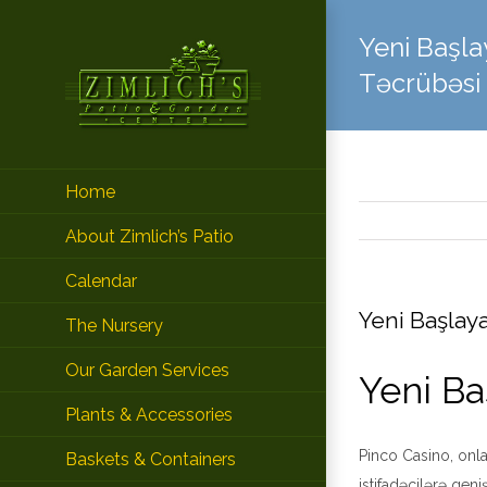
Skip
Yeni Başla
to
content
Təcrübəsi
Home
About Zimlich’s Patio
Calendar
Yeni Başlay
The Nursery
Our Garden Services
Yeni Ba
Plants & Accessories
Pinco Casino, onla
Baskets & Containers
istifadəçilərə gen