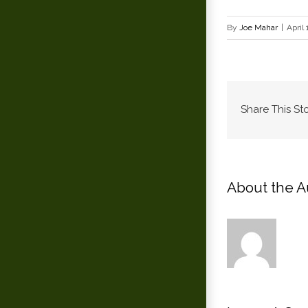
By
Joe Mahar
|
April
Share This St
About the A