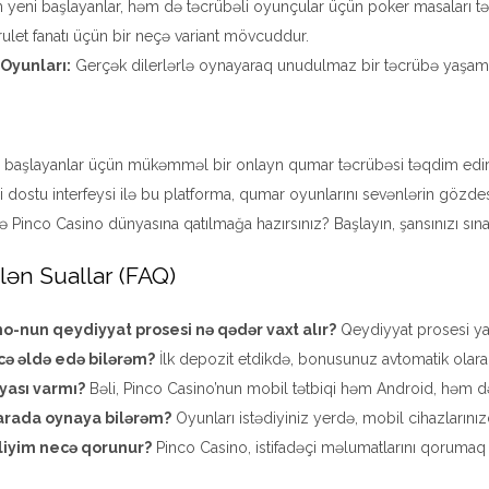
yeni başlayanlar, həm də təcrübəli oyunçular üçün poker masaları tək
ulet fanatı üçün bir neçə variant mövcuddur.
 Oyunları:
Gerçək dilerlərlə oynayaraq unudulmaz bir təcrübə yaşama
i başlayanlar üçün mükəmməl bir onlayn qumar təcrübəsi təqdim edir. 
çi dostu interfeysi ilə bu platforma, qumar oyunlarını sevənlərin gözdes
 Pinco Casino dünyasına qatılmağa hazırsınız? Başlayın, şansınızı sına
lən Suallar (FAQ)
no-nun qeydiyyat prosesi nə qədər vaxt alır?
Qeydiyyat prosesi yal
ə əldə edə bilərəm?
İlk depozit etdikdə, bonusunuz avtomatik olaraq
yası varmı?
Bəli, Pinco Casino’nun mobil tətbiqi həm Android, həm d
arada oynaya bilərəm?
Oyunları istədiyiniz yerdə, mobil cihazların
liyim necə qorunur?
Pinco Casino, istifadəçi məlumatlarını qorumaq 