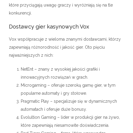
które przyciągają uwagę graczy i wyróżniają się na tle
konkurencji.
Dostawcy gier kasynowych Vox
Vox współpracuje z wieloma znanymi dostawcami, którzy
zapewniają różnorodność i jakość gier. Oto pięciu
najważniejszych z nich:
NetEnt – znany z wysokiej jakości grafiki i
innowacyjnych rozwiązań w grach.
Microgaming – oferuje szeroką gamę gier, w tym
popularne automaty i gry stołowe.
Pragmatic Play – specjalizuje się w dynamicznych
automatach i oferuje duże bonusy.
Evolultion Gaming – lider w produkcji gier na żywo,
które zapewniają niesamowite doświadczenia.