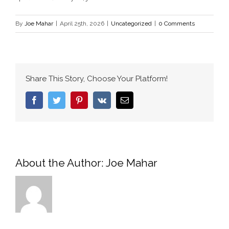
By
Joe Mahar
|
April 25th, 2026
|
Uncategorized
|
0 Comments
Share This Story, Choose Your Platform!
Facebook
Twitter
Pinterest
Vk
Email
About the Author:
Joe Mahar