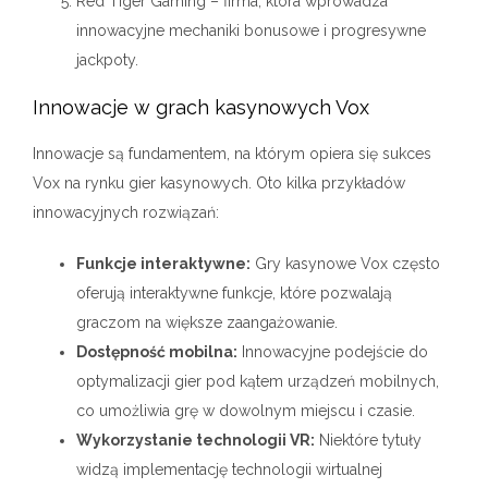
Red Tiger Gaming – firma, która wprowadza
innowacyjne mechaniki bonusowe i progresywne
jackpoty.
Innowacje w grach kasynowych Vox
Innowacje są fundamentem, na którym opiera się sukces
Vox na rynku gier kasynowych. Oto kilka przykładów
innowacyjnych rozwiązań:
Funkcje interaktywne:
Gry kasynowe Vox często
oferują interaktywne funkcje, które pozwalają
graczom na większe zaangażowanie.
Dostępność mobilna:
Innowacyjne podejście do
optymalizacji gier pod kątem urządzeń mobilnych,
co umożliwia grę w dowolnym miejscu i czasie.
Wykorzystanie technologii VR:
Niektóre tytuły
widzą implementację technologii wirtualnej