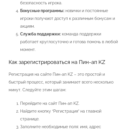
безопасность игрока.
Бонусные программы:
новички и постоянные
игроки получают доступ к различным бонусам и
акциям.
Служба поддержки:
команда поддержки
работает круглосуточно и готова помочь в любой
момент.
Как зарегистрироваться на Пин-ап KZ
Регистрация на сайте Пин-ап KZ – это простой и
быстрый процесс, который занимает всего несколько
минут. Следуйте этим шагам:
Перейдите на сайт Пин-ап KZ.
Найдите кнопку “Регистрация” на главной
странице.
Заполните необходимые поля: имя, адрес