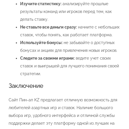
Изучите статистику:
анализируйте прошлые
результаты команд или игроков перед тем, как
делать ставку.
Не ставьте все деньги сразу:
начните с небольших
ставок, чтобы понять, как работает платформа.
Используйте бонусы:
не забывайте о доступных
бонусах и акциях для привлечения новых игроков.
Следите за своими играми:
ведите учет своих
ставок и выигрышей для лучшего понимания своей
стратегии.
Заключение
Сайт Пин-ап KZ предлагает отличную возможность для
любителей азартных игр и ставок. Наличие большого
выбора игр, удобного интерфейса и отличной службы
поддержки делает эту платформу одной из лучших на