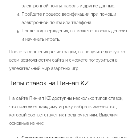
электронной почты, пароль и другие данные.
Пройдите процесс верификации при помощи
электронной почты или телефона.
После подтверждения, вы можете вносить депозит
и начинать играть.
После завершения регистрации, вы получите доступ ко
всем возможностям сайта и сможете погрузиться в
увлекательный мир азартных игр.
Типы ставок на Пин-ап KZ
На сайте Пин-ап KZ доступны несколько типов ставок,
что позволяет каждому игроку выбрать именно тот,
который соответствует их предпочтениям. Выделим
основные из них:
Спортивные ставки:
делайте ставки на различные