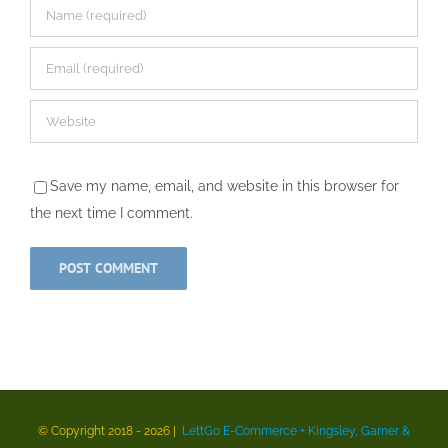
Save my name, email, and website in this browser for
the next time I comment.
© Copyright 2018 -
2026 |
LettGo E-Commerce + Kingsley, Garner &