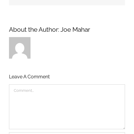
About the Author:
Joe Mahar
Leave A Comment
Comment