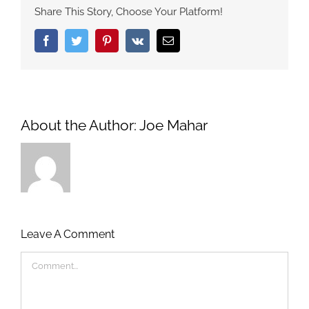
Share This Story, Choose Your Platform!
Facebook
Twitter
Pinterest
Vk
Email
About the Author:
Joe Mahar
Leave A Comment
Comment