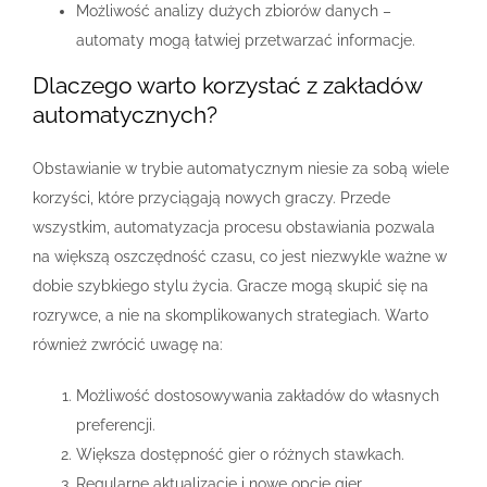
Możliwość analizy dużych zbiorów danych –
automaty mogą łatwiej przetwarzać informacje.
Dlaczego warto korzystać z zakładów
automatycznych?
Obstawianie w trybie automatycznym niesie za sobą wiele
korzyści, które przyciągają nowych graczy. Przede
wszystkim, automatyzacja procesu obstawiania pozwala
na większą oszczędność czasu, co jest niezwykle ważne w
dobie szybkiego stylu życia. Gracze mogą skupić się na
rozrywce, a nie na skomplikowanych strategiach. Warto
również zwrócić uwagę na:
Możliwość dostosowywania zakładów do własnych
preferencji.
Większa dostępność gier o różnych stawkach.
Regularne aktualizacje i nowe opcje gier.