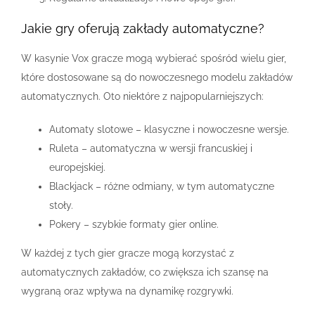
Jakie gry oferują zakłady automatyczne?
W kasynie Vox gracze mogą wybierać spośród wielu gier,
które dostosowane są do nowoczesnego modelu zakładów
automatycznych. Oto niektóre z najpopularniejszych:
Automaty slotowe – klasyczne i nowoczesne wersje.
Ruleta – automatyczna w wersji francuskiej i
europejskiej.
Blackjack – różne odmiany, w tym automatyczne
stoły.
Pokery – szybkie formaty gier online.
W każdej z tych gier gracze mogą korzystać z
automatycznych zakładów, co zwiększa ich szansę na
wygraną oraz wpływa na dynamikę rozgrywki.