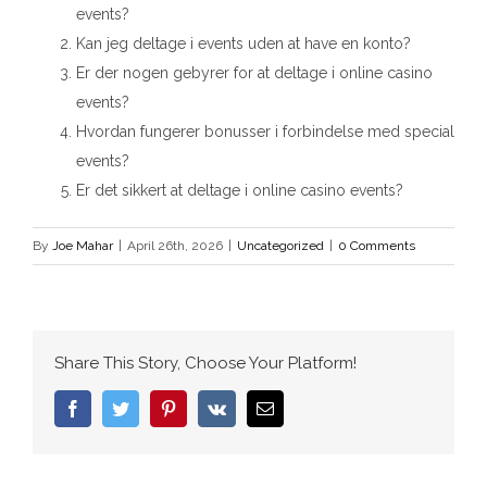
events?
Kan jeg deltage i events uden at have en konto?
Er der nogen gebyrer for at deltage i online casino
events?
Hvordan fungerer bonusser i forbindelse med special
events?
Er det sikkert at deltage i online casino events?
By
Joe Mahar
|
April 26th, 2026
|
Uncategorized
|
0 Comments
Share This Story, Choose Your Platform!
Facebook
Twitter
Pinterest
Vk
Email