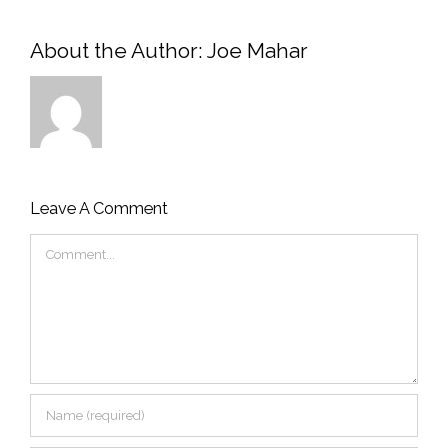
About the Author:
Joe Mahar
Leave A Comment
Comment