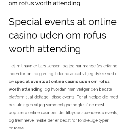
om rofus worth attending
Special events at online
casino uden om rofus
worth attending
Hej, mit navn er Lars Jensen, og jeg har mange års erfaring
inden for online gaming. I denne artikel vil jeg dykke ned i
de
special events at online casino uden om rofus
worth attending
, og hvordan man vælger den bedste
platform til at deltage i disse events. For at hjælpe dig med
beslutningen vil jeg sammenligne nogle af de mest
populære online casinoer, der tilbyder spændende events,
og fremhæve, hvilke der er bedst for forskellige typer
brugere.